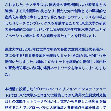
されました。ナノテラスは、国内外の研究機関および産業界との
連携による共創活動の核となり、新たな知の創造とその画期的な
産業化を強力に牽引します。私たちは、このナノテラスを中核と
したリサーチコンプレックスを形成することで、東北大学の研究
力を飛躍的に強化し、ひいては我が国の科学技術水準の向上とイ
ノベーション創出に多大な貢献を果たすことを目指します。
東北大学は、2019年に世界で初めて各国の放射光施設代表者が一
堂に会する「世界主要放射光施設サミット（AOBA SUMMIT）」を
開催いたしました。以降、このサミットを継続的に開催し、国内外
の研究機関等との強固な連携ネットワークを確立してまいりまし
た。
本機構に設置した「グローバル・コアリション・インスティテュー
ト」では、東北大学がこれまでに構築してきた海外の主要放射光施
設との国際ネットワークを活かし、世界から卓越した研究者を招
聘することで、グローバルな人材循環と共創拠点形成を推進して