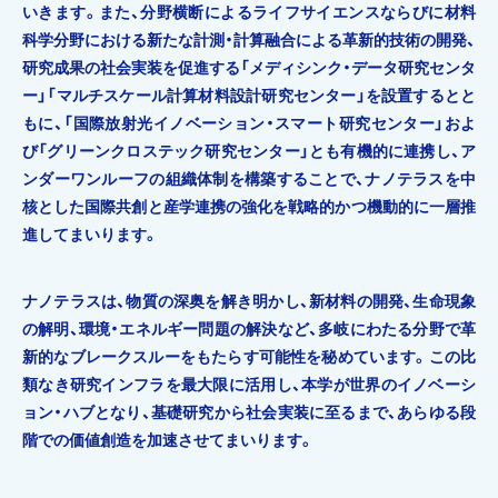
いきます。また、分野横断によるライフサイエンスならびに材料
科学分野における新たな計測・計算融合による革新的技術の開発、
研究成果の社会実装を促進する「メディシンク・データ研究センタ
ー」「マルチスケール計算材料設計研究センター」を設置するとと
もに、「国際放射光イノベーション・スマート研究センター」およ
び「グリーンクロステック研究センター」とも有機的に連携し、ア
ンダーワンルーフの組織体制を構築することで、ナノテラスを中
核とした国際共創と産学連携の強化を戦略的かつ機動的に一層推
進してまいります。
ナノテラスは、物質の深奥を解き明かし、新材料の開発、生命現象
の解明、環境・エネルギー問題の解決など、多岐にわたる分野で革
新的なブレークスルーをもたらす可能性を秘めています。この比
類なき研究インフラを最大限に活用し、本学が世界のイノベーシ
ョン・ハブとなり、基礎研究から社会実装に至るまで、あらゆる段
階での価値創造を加速させてまいります。